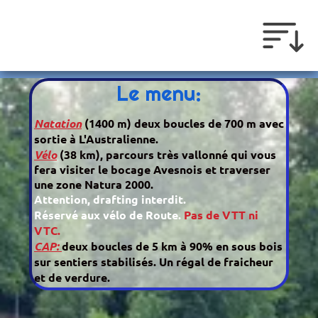
Le menu:
Natation
(1400 m) deux boucles de 700 m avec
sortie à L'Australienne.
Vélo
(38 km), parcours très vallonné qui vous
fera visiter le bocage Avesnois et traverser
une zone Natura 2000.
Attention, drafting interdit.
Réservé aux vélo de Route.
Pas de VTT ni
VTC.
CAP:
deux boucles de 5 km à 90% en sous bois
sur sentiers stabilisés. Un régal de fraicheur
et de verdure.